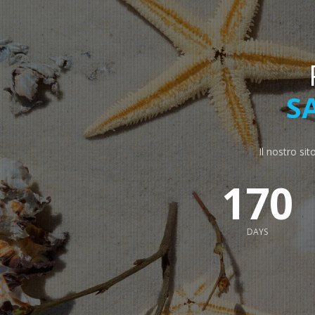
S
Il nostro sit
170
DAYS