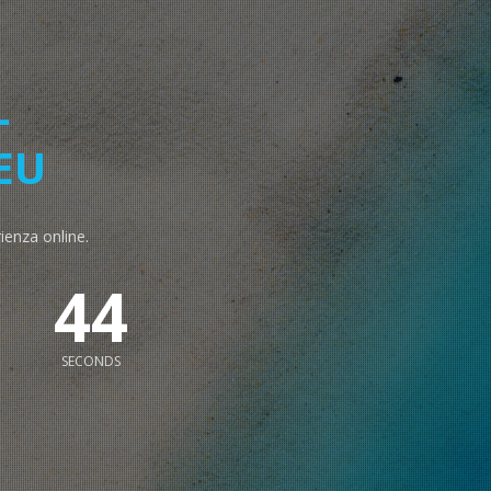
-
EU
rienza online.
43
SECONDS