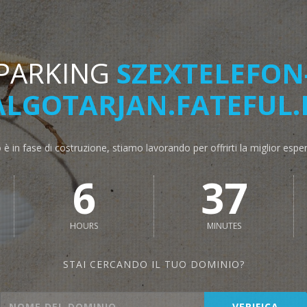
PARKING
SZEXTELEFON
ALGOTARJAN.FATEFUL.
o è in fase di costruzione, stiamo lavorando per offrirti la miglior espe
6
37
HOURS
MINUTES
STAI CERCANDO IL TUO DOMINIO?